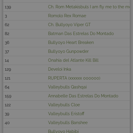
139
Ch. Rom Metakisbuls I am fly me to the mo
3
Romolo Rex Romae
62
Ch. Bullyoyo Viper GT
82
Batman Das Estrelas Do Montado
36
Bullyoyo Heart Breaken
37
Bullyoyo Gunpowder
14
Onahia del Atlante Kill Bill
129
Develoi Inka
121
RUPERTA (xxxxxx 000000)
64
Valleybulls Qashqai
159
Annabelle Das Estrelas Do Montado
122
Valleybulls Cloe
39
Valleybulls Eristoff
40
Valleybulls Banshee
Bullyoyo Habibi