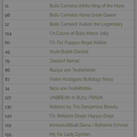
11
Bulls Camelot Athila King of the Huns
98
Bulls Camelot Alexa Great Queen
12
Bulls Camelot Avalon the Legendary
154
Ch.Culure of Bulls Khora Jolly
60
Ch. Fat Puppys Regal Kelloe
49
Style Bullet Donald
79
Zeedorf Bernal
86
Raziya von Teufelhöhle
87
Violet Hooligans Bulldogs Nissy
34
Nico von Teufelhöhle
127
UNBREAK-A-BULL PRADA
130
Kellison by Tris Dangerous Beauty
140
Ch. Bellatrix Dnepr Happy-Dogs
119
Immanuellbull Diana ( Rufname Emma)
155
My Far Lady Dymon