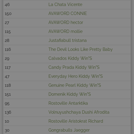
46
La Chata Vicente
150
AVAWORD CONNIE
27
AVAWORD hector
115
AVAWORD mollie
28
Justafiabull tristana
116
The Devil Looks Like Pretty Baby
29
Calvados Kiddy Win"S
117
Candy Prada Kiddy Win"S
47
Everyday Hero Kiddy Win"S
118
Genuine Pearl Kiddy Win"S
151
Domenik Kiddy Win"S
95
Rostoville Antarktika
136
Volnuyushchaya Dushi Afrodita
10
Rostoville Aristokrat Richard
30
Gongrabulls Jaegger