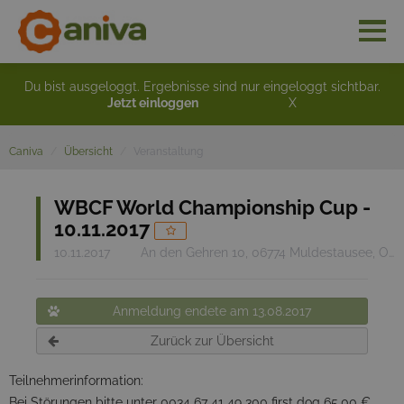
Du bist ausgeloggt. Ergebnisse sind nur eingeloggt sichtbar.
Jetzt einloggen
X
Caniva
Übersicht
Veranstaltung
WBCF World Championship Cup -
10.11.2017
10.11.2017
An den Gehren 10, 06774 Muldestausee, OT Friedersdorf "Sportverein Friedersdorf 1920 "BERNSTEINHALLE
Anmeldung endete am 13.08.2017
Zurück zur Übersicht
Teilnehmerinformation:
Bei Störungen bitte unter 0034 67 41 49 300 first dog 65,00 €