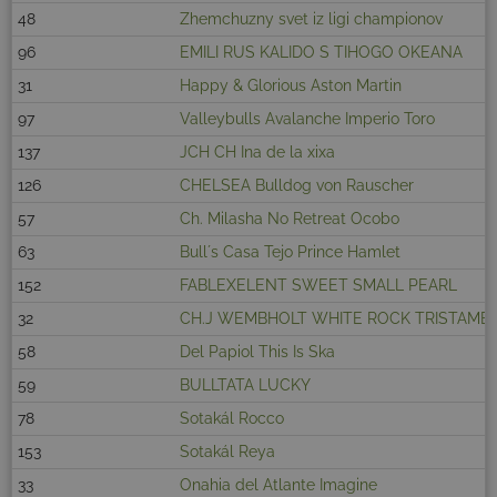
48
Zhemchuzny svet iz ligi championov
96
EMILI RUS KALIDO S TIHOGO OKEANA
31
Happy & Glorious Aston Martin
97
Valleybulls Avalanche Imperio Toro
137
JCH CH Ina de la xixa
126
CHELSEA Bulldog von Rauscher
57
Ch. Milasha No Retreat Ocobo
63
Bull´s Casa Tejo Prince Hamlet
152
FABLEXELENT SWEET SMALL PEARL
32
CH.J WEMBHOLT WHITE ROCK TRISTAMB
58
Del Papiol This Is Ska
59
BULLTATA LUCKY
78
Sotakál Rocco
153
Sotakál Reya
33
Onahia del Atlante Imagine