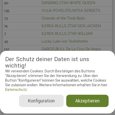
90
DANSING UTAH WHITE QUEEN
135
YULIA POVELITELNITSA SERDETS
73
Orlando of the Tivoli Bulls
74
ILERDA BULLS ZTAR SICK-JACKEN
7
ILERDA BULLS ZTAR WILLIAM
45
Lucky Luke von Teufelhöhle
112
GARCELBULL De La Cruz De Argos
113
My Star Mummy's Girl
Der Schutz deiner Daten ist uns
wichtig!
55
Happy&Glorious Harris
Wir verwenden Cookies. Durch Bestätigen des Buttons
91
Kjempe Bull's Britannia
"Akzeptieren" stimmen Sie der Verwendung zu. Über den
147
Arcticbull The North Star
Button "Konfigurieren" können Sie auswählen, welche Cookies
Sie zulassen wollen. Weitere Informationen erhalten Sie in hier:
92
All By Myself Rubacuori
Datenschutz.
93
NICOTINE KILL AS ME DI VENDRA NERA
Konfiguration
Akzeptieren
22
MORRIS DI VENDRA NERA
23
Jackarhys Revolution