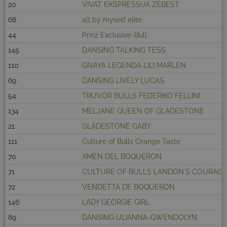
20
VIVAT EKSPRESSIJA ZEBEST
68
all by myself elite
44
Prinz Exclusive-Bull
145
DANSING TALKING TESS
110
GIVAYA LEGENDA LILI MARLEN
69
DANSING LIVELY LUCAS
54
TRUVOR BULLS FEDERIKO FELLINI
134
MELJANE QUEEN OF GLADESTONE
21
GLADESTONE GABY
111
Culture of Bulls Orange Taste
70
XMEN DEL BOQUERON
71
CULTURE OF BULLS LANDON`S COURAGE
72
VENDETTA DE BOQUERON
146
LADY GEORGIE GIRL
89
DANSING ULIANNA-GWENDOLYN