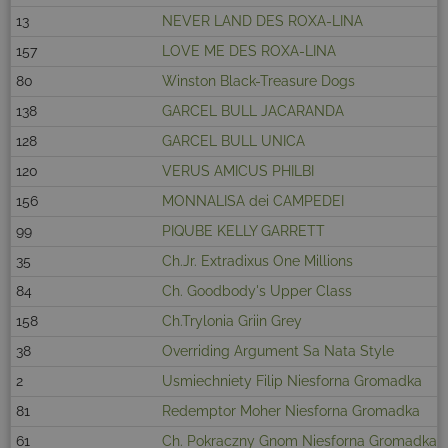
13
NEVER LAND DES ROXA-LINA
157
LOVE ME DES ROXA-LINA
80
Winston Black-Treasure Dogs
138
GARCEL BULL JACARANDA
128
GARCEL BULL UNICA
120
VERUS AMICUS PHILBI
156
MONNALISA dei CAMPEDEI
99
PIQUBE KELLY GARRETT
35
Ch.Jr. Extradixus One Millions
84
Ch. Goodbody's Upper Class
158
Ch.Trylonia Griin Grey
38
Overriding Argument Sa Nata Style
2
Usmiechniety Filip Niesforna Gromadka
81
Redemptor Moher Niesforna Gromadka
61
Ch. Pokraczny Gnom Niesforna Gromadka