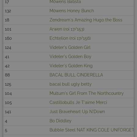
17
Möwens Batista
132
Möwens Honey Bunch
18
Zendream`s Amazing Hugo the Boss
101
Arwen (roi 17/153)
160
Echtelion (roi 17/156)
124
Videler's Golden Girl
41
Videler's Golden Boy
42
Videler's Golden King
88
BACAL BULL CINDERELLA
125
bacal bull ugly betty
104
Multum's Girl From The Northcountry
105
Castillobulls Je T'aime Merci
141
Just Braveheart Up N'Down
4
Bo Diddley
5
Bubble Steel NAT KING COLE UNFORGET