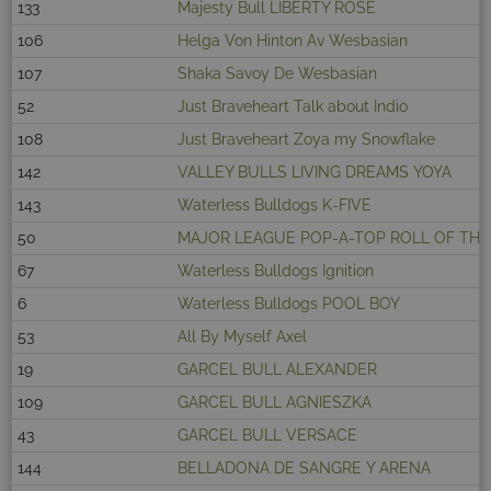
133
Majesty Bull LIBERTY ROSE
106
Helga Von Hinton Av Wesbasian
107
Shaka Savoy De Wesbasian
52
Just Braveheart Talk about Indio
108
Just Braveheart Zoya my Snowflake
142
VALLEY BULLS LIVING DREAMS YOYA
143
Waterless Bulldogs K-FIVE
50
MAJOR LEAGUE POP-A-TOP ROLL OF THE
67
Waterless Bulldogs Ignition
6
Waterless Bulldogs POOL BOY
53
All By Myself Axel
19
GARCEL BULL ALEXANDER
109
GARCEL BULL AGNIESZKA
43
GARCEL BULL VERSACE
144
BELLADONA DE SANGRE Y ARENA