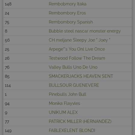
148
Rembobmory Itaka
24
Rembombory Eros
75
Rembombory Spanish
8
Bubble steel nascar monster energy
56
CH meljane Sleepy Joe " Joey "
25
Arpege"'s You Onl Live Once
26
Testwood Follow The Dream
76
Valley Bulls Uno De Uno
85
SMACKERJACKS HEAVEN SENT
114
BULLSOUR GUENEVERE
1
Pinebulls John Bull
94
Monika Flayvles
9
UNIKUM ALEX
77
PATRICK MILLER (HERNANDEZ)
149
FABLEXELENT BLONDI