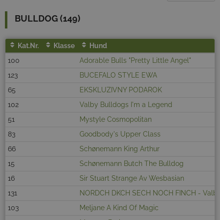
BULLDOG (149)
Kat.Nr.
Klasse
Hund
100
Adorable Bulls "Pretty Little Angel"
123
BUCEFALO STYLE EWA
65
EKSKLUZIVNY PODAROK
102
Valby Bulldogs I'm a Legend
51
Mystyle Cosmopolitan
83
Goodbody's Upper Class
66
Schønemann King Arthur
15
Schønemann Butch The Bulldog
16
Sir Stuart Strange Av Wesbasian
131
NORDCH DKCH SECH NOCH FINCH - Valby B
103
Meljane A Kind Of Magic