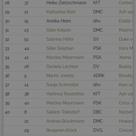
28
37
Heiko Zietzschmann
KfT
Cerberus
29
21
Katharina Rohr
DMC
Ash vom
30
15
Annika Heim
dhv
Eddie vo
31
23
Silke Kelpen
DMC
Maliman
32
51
Sabrina Höfer
SV
Duke vo
33
44
Silke Stephan
PSK
Kara Mi
34
41
Martina Moormann
PSK
Xeena vo
35
26
Daniela Lechner
DV
Buddy v
36
5
Martin Jonietz
ADRK
Brookly
37
14
Sonja Schmeller
dhv
Kian vom
38
38
Hartmut Rosenthal
KfT
Ayk von 
39
40
Martina Moormann
PSK
Crissi v
40
8
Sabine Tolksdorf
DBC
Norbert 
22
Andrea Brückmann
DMC
Howard 
29
Benjamin Klöck
DVG
Crocodil