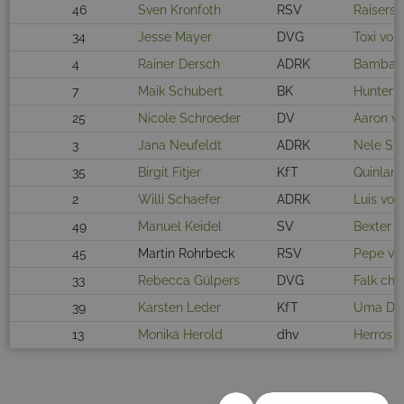
46
Sven Kronfoth
RSV
Raisers 
34
Jesse Mayer
DVG
Toxi vom
4
Rainer Dersch
ADRK
Bambam 
7
Maik Schubert
BK
Hunter 
25
Nicole Schroeder
DV
Aaron v
3
Jana Neufeldt
ADRK
Nele Stö
35
Birgit Fitjer
KfT
Quinlan
2
Willi Schaefer
ADRK
Luis von
49
Manuel Keidel
SV
Bexter v
45
Martin Rohrbeck
RSV
Pepe vo
33
Rebecca Gülpers
DVG
Falk ch
39
Karsten Leder
KfT
Uma Don
13
Monika Herold
dhv
Herros 