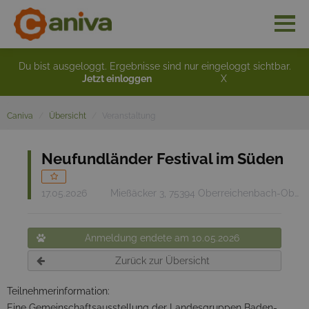
Du bist ausgeloggt. Ergebnisse sind nur eingeloggt sichtbar.
Jetzt einloggen
X
Caniva
Übersicht
Veranstaltung
Neufundländer Festival im Süden
17.05.2026
Mießäcker 3, 75394 Oberreichenbach-Oberkollbach
Anmeldung endete am 10.05.2026
Zurück zur Übersicht
Teilnehmerinformation:
Eine Gemeinschaftsausstellung der Landesgruppen Baden-