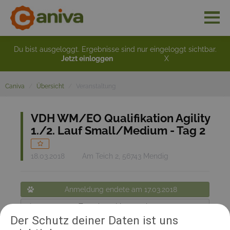
Du bist ausgeloggt. Ergebnisse sind nur eingeloggt sichtbar.
Jetzt einloggen
X
Caniva
Übersicht
Veranstaltung
VDH WM/EO Qualifikation Agility
1./2. Lauf Small/Medium - Tag 2
18.03.2018
Am Teich 2, 56743 Mendig
Anmeldung endete am 17.03.2018
Zurück zur Veranstaltung
Der Schutz deiner Daten ist uns