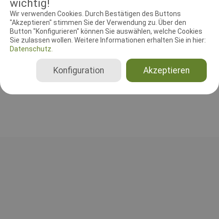
wichtig!
Wir verwenden Cookies. Durch Bestätigen des Buttons
RICHTER UND HELFER
"Akzeptieren" stimmen Sie der Verwendung zu. Über den
Button "Konfigurieren" können Sie auswählen, welche Cookies
Sie zulassen wollen. Weitere Informationen erhalten Sie in hier:
Agilityrichter
Datenschutz.
Tamas Tráj
Agility 3 Small, Agility 3 Medium, Jumping 3 Small, Jumping 3 Medium
Konfiguration
Akzeptieren