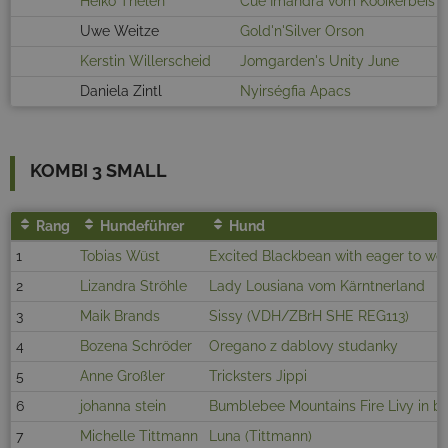
Heiko Thelen
Cue Imandra vom Kooikerbeis
Uwe Weitze
Gold'n'Silver Orson
Kerstin Willerscheid
Jomgarden's Unity June
Daniela Zintl
Nyirségfia Apacs
KOMBI 3 SMALL
Rang
Hundeführer
Hund
1
Tobias Wüst
Excited Blackbean with eager to wo
2
Lizandra Ströhle
Lady Lousiana vom Kärntnerland
3
Maik Brands
Sissy (VDH/ZBrH SHE REG113)
4
Bozena Schröder
Oregano z dablovy studanky
5
Anne Großler
Tricksters Jippi
6
johanna stein
Bumblebee Mountains Fire Livy in b
7
Michelle Tittmann
Luna (Tittmann)