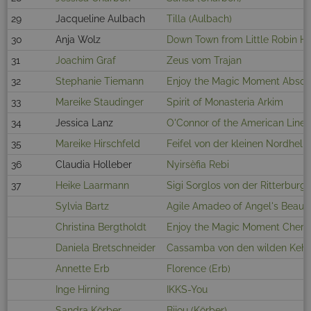
29
Jacqueline Aulbach
Tilla (Aulbach)
30
Anja Wolz
Down Town from Little Robin H
31
Joachim Graf
Zeus vom Trajan
32
Stephanie Tiemann
Enjoy the Magic Moment Abso
33
Mareike Staudinger
Spirit of Monasteria Arkim
34
Jessica Lanz
O'Connor of the American Line
35
Mareike Hirschfeld
Feifel von der kleinen Nordhelle
36
Claudia Holleber
Nyirsèfia Rebi
37
Heike Laarmann
Sigi Sorglos von der Ritterburg
Sylvia Bartz
Agile Amadeo of Angel's Beaut
Christina Bergtholdt
Enjoy the Magic Moment Cherry
Daniela Bretschneider
Cassamba von den wilden Kehr
Annette Erb
Florence (Erb)
Inge Hirning
IKKS-You
Sandra Körber
Bijou (Körber)