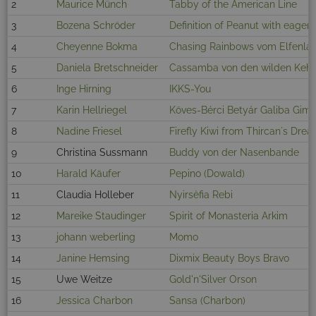
2
Maurice Münch
Tabby of the American Line
3
Bozena Schröder
Definition of Peanut with eager 
4
Cheyenne Bokma
Chasing Rainbows vom Elfenla
5
Daniela Bretschneider
Cassamba von den wilden Kehr
6
Inge Hirning
IKKS-You
7
Karin Hellriegel
Köves-Bérci Betyár Galiba Gim
8
Nadine Friesel
Firefly Kiwi from Thircan´s Dre
9
Christina Sussmann
Buddy von der Nasenbande
10
Harald Käufer
Pepino (Dowald)
11
Claudia Holleber
Nyirsèfia Rebi
12
Mareike Staudinger
Spirit of Monasteria Arkim
13
johann weberling
Momo
14
Janine Hemsing
Dixmix Beauty Boys Bravo
15
Uwe Weitze
Gold'n'Silver Orson
16
Jessica Charbon
Sansa (Charbon)