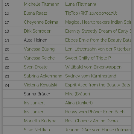
15
Michelle Tittmann
Luna (Tittmann)
16
Elena Raatz
TipTop (RKF 26/0007017Ü)
17
Cheyenne Bokma
Magical Heartbreakers Indian Spirit
18
Dirk Schröder
Eternity Sweetly Dream of Early 
19
Alea Heinen
Ebbes Ernie from the Beauty Bats
20
Vanessa Büsing
Leni Löwenzahn von der Ritterburg
21
Vanessa Reiche
Sweet Chilly of Triple P
22
Sven Droste
Willibald vom Birkenwappen
23
Sabrina Ackermann
Sydney vom Kärntnerland
24
Victoria Kowalski
Esprit Alice from the Beauty Bats
Sarina Bräuer
Mira (Bräuer)
Iris Junkert
Alina (Junkert)
Iris Junkert
Heavy vom Rhöner Erlen Bach
Marietta Kudyba
Best Choice z Amiho Dvora
Silke Nettkau
Jeanne D`Arc vom Hause Gutmann