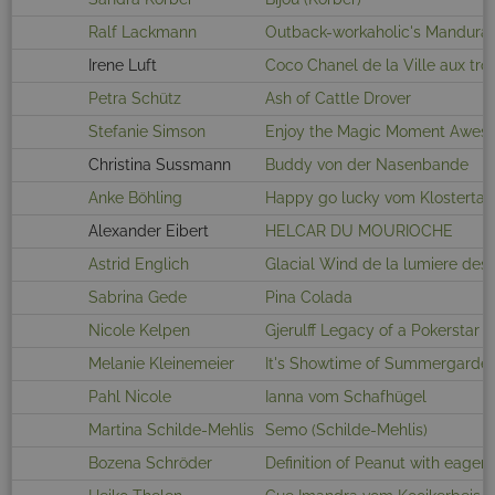
Ralf Lackmann
Outback-workaholic's Mandura 
Irene Luft
Coco Chanel de la Ville aux troi
Petra Schütz
Ash of Cattle Drover
Stefanie Simson
Enjoy the Magic Moment Awes
Christina Sussmann
Buddy von der Nasenbande
Anke Böhling
Happy go lucky vom Klostertal
Alexander Eibert
HELCAR DU MOURIOCHE
Astrid Englich
Glacial Wind de la lumiere des 
Sabrina Gede
Pina Colada
Nicole Kelpen
Gjerulff Legacy of a Pokerstar
Melanie Kleinemeier
It's Showtime of Summergarde
Pahl Nicole
Ianna vom Schafhügel
Martina Schilde-Mehlis
Semo (Schilde-Mehlis)
Bozena Schröder
Definition of Peanut with eager 