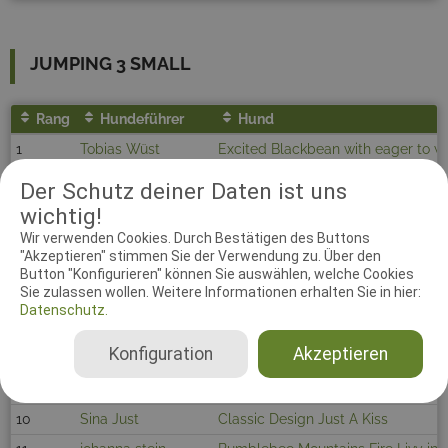
JUMPING 3 SMALL
Rang
Hundeführer
Hund
1
Tobias Wüst
Excited Blackbean with eager to w
2
Jörk Schwarz
Fox on the run Black Bandita
Der Schutz deiner Daten ist uns
3
Lizandra Ströhle
Lady Lousiana vom Kärntnerland
wichtig!
Wir verwenden Cookies. Durch Bestätigen des Buttons
4
Maik Brands
Sissy (VDH/ZBrH SHE REG113)
"Akzeptieren" stimmen Sie der Verwendung zu. Über den
5
Bozena Schröder
Oregano z dablovy studanky
Button "Konfigurieren" können Sie auswählen, welche Cookies
Sie zulassen wollen. Weitere Informationen erhalten Sie in hier:
6
Anne Großler
Tricksters Jippi
Datenschutz.
7
Michelle Tittmann
Luna (Tittmann)
Konfiguration
Akzeptieren
8
Dirk Schlathölter
Excellent choice jumping for joy
9
Sara Baumann
Arion from Shamrock River
10
Sina Just
Classic Design Just A Kiss