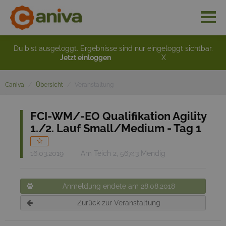
Du bist ausgeloggt. Ergebnisse sind nur eingeloggt sichtbar.
Jetzt einloggen
X
Caniva
Übersicht
Veranstaltung
FCI-WM/-EO Qualifikation Agility
1./2. Lauf Small/Medium - Tag 1
16.03.2019
Am Teich 2, 56743 Mendig
Anmeldung endete am 28.08.2018
Zurück zur Veranstaltung