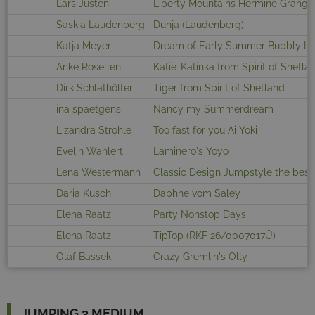
Lars Justen
Liberty Mountains Hermine Grange
Saskia Laudenberg
Dunja (Laudenberg)
Katja Meyer
Dream of Early Summer Bubbly L
Anke Rosellen
Katie-Katinka from Spirit of Shetla
Dirk Schlathölter
Tiger from Spirit of Shetland
ina spaetgens
Nancy my Summerdream
Lizandra Ströhle
Too fast for you Ai Yoki
Evelin Wahlert
Laminero's Yoyo
Lena Westermann
Classic Design Jumpstyle the best
Daria Kusch
Daphne vom Saley
Elena Raatz
Party Nonstop Days
Elena Raatz
TipTop (RKF 26/0007017Ü)
Olaf Bassek
Crazy Gremlin's Olly
JUMPING 3 MEDIUM