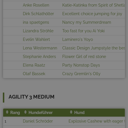
Anke Rosellen
Katie-Katinka from Spirit of Shetla
Dirk Schlathölter
Excellent choice jumping for joy
ina spaetgens
Nancy my Summerdream
Lizandra Ströhle
Too fast for you Ai Yoki
Evelin Wahlert
Laminero's Yoyo
Lena Westermann
Classic Design Jumpstyle the best
Stephanie Anders
Flower Girl of red stone
Elena Raatz
Party Nonstop Days
Olaf Bassek
Crazy Gremlin's Olly
AGILITY 3 MEDIUM
Rang
Hundeführer
Hund
1
Daniel Schröder
Explosive Cashew with eager t