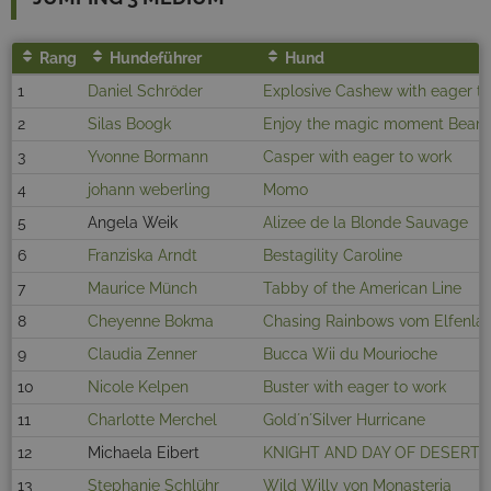
Rang
Hundeführer
Hund
1
Daniel Schröder
Explosive Cashew with eager t
2
Silas Boogk
Enjoy the magic moment Beam
3
Yvonne Bormann
Casper with eager to work
4
johann weberling
Momo
5
Angela Weik
Alizee de la Blonde Sauvage
6
Franziska Arndt
Bestagility Caroline
7
Maurice Münch
Tabby of the American Line
8
Cheyenne Bokma
Chasing Rainbows vom Elfenla
9
Claudia Zenner
Bucca Wii du Mourioche
10
Nicole Kelpen
Buster with eager to work
11
Charlotte Merchel
Gold´n´Silver Hurricane
12
Michaela Eibert
KNIGHT AND DAY OF DESERT
13
Stephanie Schlühr
Wild Willy von Monasteria