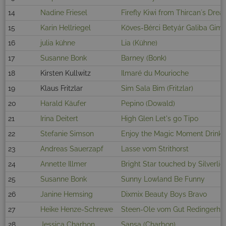
14
Nadine Friesel
Firefly Kiwi from Thircan´s Dre
15
Karin Hellriegel
Köves-Bérci Betyár Galiba Gim
16
julia kühne
Lia (Kühne)
17
Susanne Bonk
Barney (Bonk)
18
Kirsten Kullwitz
Ilmaré du Mourioche
19
Klaus Fritzlar
Sim Sala Bim (Fritzlar)
20
Harald Käufer
Pepino (Dowald)
21
Irina Deitert
High Glen Let's go Tipo
22
Stefanie Simson
Enjoy the Magic Moment Drink 
23
Andreas Sauerzapf
Lasse vom Strithorst
24
Annette Illmer
Bright Star touched by Silverlig
25
Susanne Bonk
Sunny Lowland Be Funny
26
Janine Hemsing
Dixmix Beauty Boys Bravo
27
Heike Henze-Schrewe
Steen-Ole vom Gut Redingerho
28
Jessica Charbon
Sansa (Charbon)