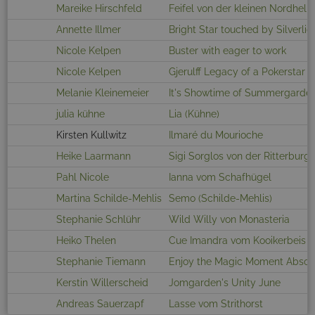
Mareike Hirschfeld
Feifel von der kleinen Nordhelle
Annette Illmer
Bright Star touched by Silverlig
Nicole Kelpen
Buster with eager to work
Nicole Kelpen
Gjerulff Legacy of a Pokerstar
Melanie Kleinemeier
It's Showtime of Summergarde
julia kühne
Lia (Kühne)
Kirsten Kullwitz
Ilmaré du Mourioche
Heike Laarmann
Sigi Sorglos von der Ritterburg
Pahl Nicole
Ianna vom Schafhügel
Martina Schilde-Mehlis
Semo (Schilde-Mehlis)
Stephanie Schlühr
Wild Willy von Monasteria
Heiko Thelen
Cue Imandra vom Kooikerbeis
Stephanie Tiemann
Enjoy the Magic Moment Abso
Kerstin Willerscheid
Jomgarden's Unity June
Andreas Sauerzapf
Lasse vom Strithorst