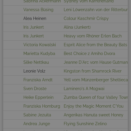
Sabrina Ackermann
Sydney vom Kärntnerland
Vanessa Büsing
Leni Löwenzahn von der Ritterburg
Alea Heinen
Colour Kaschmir Crispy
Iris Junkert
Alina (Junkert)
Iris Junkert
Heavy vom Rhöner Erlen Bach
Victoria Kowalski
Esprit Alice from the Beauty Bats
Marietta Kudyba
Best Choice z Amiho Dvora
Silke Nettkau
Jeanne D`Arc vom Hause Gutmann
Leonie Volz
Kingston from Shamrock River
Franziska Arndt
Yell vom Münzenberger Sheltieca
Sven Droste
Laminero's A Mogwai
Heike Epperlein
Zumba Queen of four Valley Town
Franziska Homburg
Enjoy the Magic Moment C'You
Sabine Jezuita
Angerikas Hanuta sweet Honey
Andrea Junge
Flying Sunshine Zelino