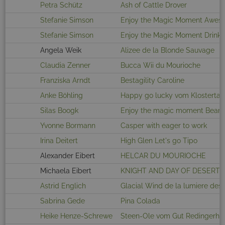
Petra Schütz
Ash of Cattle Drover
Stefanie Simson
Enjoy the Magic Moment Awes
Stefanie Simson
Enjoy the Magic Moment Drink 
Angela Weik
Alizee de la Blonde Sauvage
Claudia Zenner
Bucca Wii du Mourioche
Franziska Arndt
Bestagility Caroline
Anke Böhling
Happy go lucky vom Klostertal
Silas Boogk
Enjoy the magic moment Beam
Yvonne Bormann
Casper with eager to work
Irina Deitert
High Glen Let's go Tipo
Alexander Eibert
HELCAR DU MOURIOCHE
Michaela Eibert
KNIGHT AND DAY OF DESERT
Astrid Englich
Glacial Wind de la lumiere des 
Sabrina Gede
Pina Colada
Heike Henze-Schrewe
Steen-Ole vom Gut Redingerho