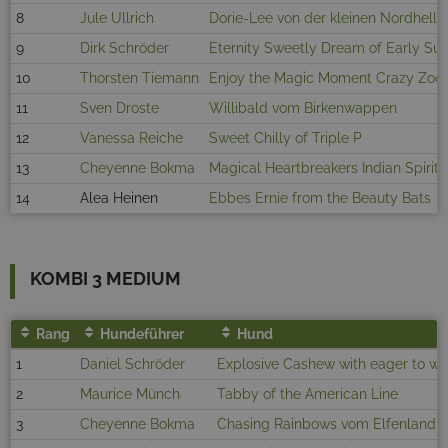
8
Jule Ullrich
Dorie-Lee von der kleinen Nordhelle
9
Dirk Schröder
Eternity Sweetly Dream of Early S
10
Thorsten Tiemann
Enjoy the Magic Moment Crazy Zo
11
Sven Droste
Willibald vom Birkenwappen
12
Vanessa Reiche
Sweet Chilly of Triple P
13
Cheyenne Bokma
Magical Heartbreakers Indian Spirit
14
Alea Heinen
Ebbes Ernie from the Beauty Bats
KOMBI 3 MEDIUM
Rang
Hundeführer
Hund
1
Daniel Schröder
Explosive Cashew with eager to wo
2
Maurice Münch
Tabby of the American Line
3
Cheyenne Bokma
Chasing Rainbows vom Elfenland