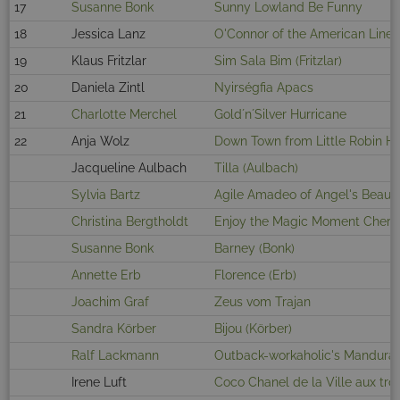
17
Susanne Bonk
Sunny Lowland Be Funny
18
Jessica Lanz
O'Connor of the American Line
19
Klaus Fritzlar
Sim Sala Bim (Fritzlar)
20
Daniela Zintl
Nyirségfia Apacs
21
Charlotte Merchel
Gold´n´Silver Hurricane
22
Anja Wolz
Down Town from Little Robin H
Jacqueline Aulbach
Tilla (Aulbach)
Sylvia Bartz
Agile Amadeo of Angel's Beaut
Christina Bergtholdt
Enjoy the Magic Moment Cherry
Susanne Bonk
Barney (Bonk)
Annette Erb
Florence (Erb)
Joachim Graf
Zeus vom Trajan
Sandra Körber
Bijou (Körber)
Ralf Lackmann
Outback-workaholic's Mandura 
Irene Luft
Coco Chanel de la Ville aux troi