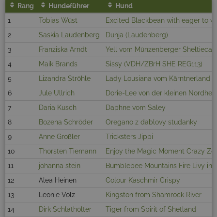
Rang
Hundeführer
Hund
1
Tobias Wüst
Excited Blackbean with eager to w
2
Saskia Laudenberg
Dunja (Laudenberg)
3
Franziska Arndt
Yell vom Münzenberger Sheltieca
4
Maik Brands
Sissy (VDH/ZBrH SHE REG113)
5
Lizandra Ströhle
Lady Lousiana vom Kärntnerland
6
Jule Ullrich
Dorie-Lee von der kleinen Nordhell
7
Daria Kusch
Daphne vom Saley
8
Bozena Schröder
Oregano z dablovy studanky
9
Anne Großler
Tricksters Jippi
10
Thorsten Tiemann
Enjoy the Magic Moment Crazy Z
11
johanna stein
Bumblebee Mountains Fire Livy in 
12
Alea Heinen
Colour Kaschmir Crispy
13
Leonie Volz
Kingston from Shamrock River
14
Dirk Schlathölter
Tiger from Spirit of Shetland