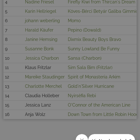
4
Nadine Friesel
Firefly Kiwi from Thircan´s Dream
5
Karin Hellriegel
Köves-Bérci Betyár Galiba Gimmic
6
johann weberling
Momo
7
Harald Käufer
Pepino (Dowald)
8
Janine Hemsing
Dixmix Beauty Boys Bravo
9
Susanne Bonk
Sunny Lowland Be Funny
10
Jessica Charbon
Sansa (Charbon)
11
Klaus Fritzlar
Sim Sala Bim (Fritzlar)
12
Mareike Staudinger
Spirit of Monasteria Arkim
13
Charlotte Merchel
Gold´n´Silver Hurricane
14
Claudia Holleber
Nyirsèfia Rebi
15
Jessica Lanz
O'Connor of the American Line
16
Anja Wolz
Down Town from Little Robin Hood