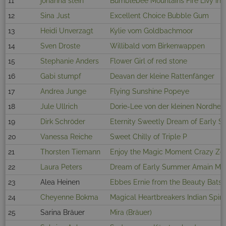
11
johanna stein
Bumblebee Mountains Fire Livy in 
12
Sina Just
Excellent Choice Bubble Gum
13
Heidi Unverzagt
Kylie vom Goldbachmoor
14
Sven Droste
Willibald vom Birkenwappen
15
Stephanie Anders
Flower Girl of red stone
16
Gabi stumpf
Deavan der kleine Rattenfänger
17
Andrea Junge
Flying Sunshine Popeye
18
Jule Ullrich
Dorie-Lee von der kleinen Nordhell
19
Dirk Schröder
Eternity Sweetly Dream of Early 
20
Vanessa Reiche
Sweet Chilly of Triple P
21
Thorsten Tiemann
Enjoy the Magic Moment Crazy Z
22
Laura Peters
Dream of Early Summer Amain Ma
23
Alea Heinen
Ebbes Ernie from the Beauty Bats
24
Cheyenne Bokma
Magical Heartbreakers Indian Spirit
25
Sarina Bräuer
Mira (Bräuer)