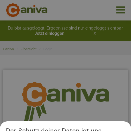
Du bist ausgeloggt. Ergebnisse sind nur eingeloggt sichtbar.
Jetzt einloggen
X
Caniva
Übersicht
Login
Der Schutz deiner Daten ist uns