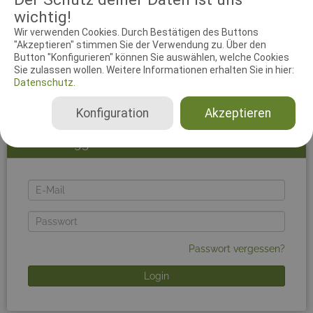
Um den vollen Funktionsumfang des Systems nutzen
wichtig!
zu können, solltest du dich einloggen. Zur Anmeldung
Wir verwenden Cookies. Durch Bestätigen des Buttons
musst du die E-Mail-Adresse und das Passwort deines
"Akzeptieren" stimmen Sie der Verwendung zu. Über den
working-dog-Accounts benutzen. Du kannst dich
Button "Konfigurieren" können Sie auswählen, welche Cookies
kostenlos mit einem Klick auf
working-dog
registrieren.
Sie zulassen wollen. Weitere Informationen erhalten Sie in hier:
Falls du Schwierigkeiten beim Login hast, leere bitte
Datenschutz.
deinen Browsercache.
Konfiguration
Akzeptieren
Jetzt einloggen!
E-
Mail
Passwort
Passwort vergessen?
Login